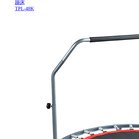
蹦床
TPL-48K