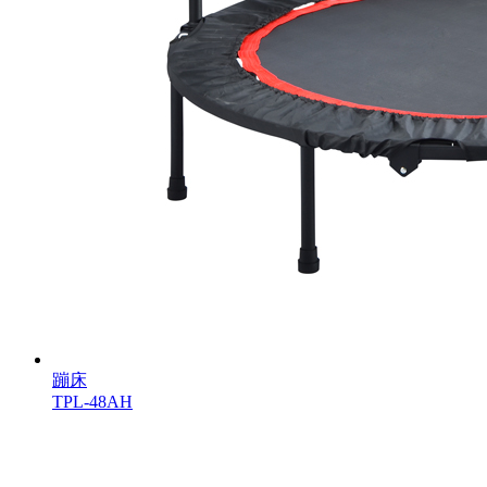
蹦床
TPL-48AH