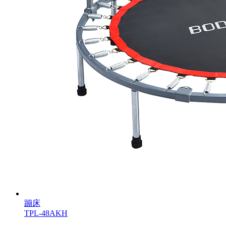
蹦床
TPL-48AKH